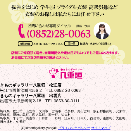
きものギャラリー八重垣 松江店
松江市西川津町4156-2 TEL 0852-28-0063
きものギャラリー八重垣 出雲店
出雲市大津新崎町2-18 TEL 0853-30-0111
島根県 松江市、出雲市、大田市、雲南市、仁多郡、奥出雲町、飯石郡飯南町、安来市、
隠岐郡、隠岐の島町、西ノ島町、海士町、知夫村
鳥取県 米子市、境港市、日野郡、日野町、江府町、日南町、西伯郡、南部町、大山町、
日吉津村、伯耆町
(C)kimonogallery-yaegaki.
プライバシーポリシー
サイトマップ