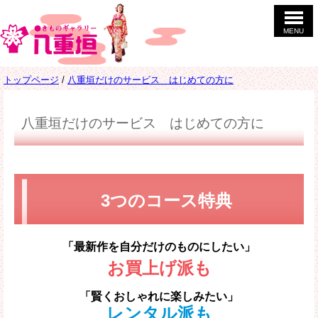
このページの本文へ
MENU
現
トップページ
/
八重垣だけのサービス はじめての方に
在
の
位
八重垣だけのサービス はじめての方に
置：
3つのコース特典
「最新作を自分だけのものにしたい」
お買上げ派も
「賢くおしゃれに楽しみたい」
レンタル派も