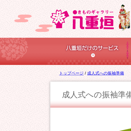
このページの本文へ
現
トップページ
/
成人式への振袖準備
在
の
成人式への振袖準
位
置：