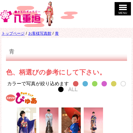
このページの本文へ
MENU
現
トップページ
/
お客様写真館
/
青
在
の
位
青
置：
色、柄選びの参考にして下さい。
カラーで写真が絞り込めます