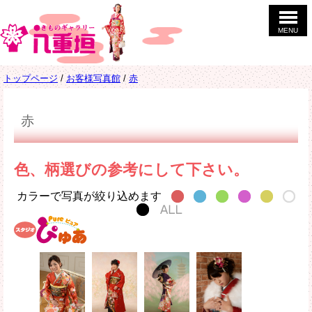
このページの本文へ
MENU
現
トップページ
/
お客様写真館
/
赤
在
の
位
赤
置：
色、柄選びの参考にして下さい。
カラーで写真が絞り込めます