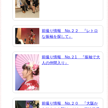
前撮り情報 No.２２ 『レトロ
な振袖を探して』
前撮り情報 No.２1 『振袖で大
人の仲間入り』
前撮り情報 No.２０ 『大阪か