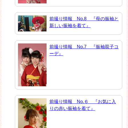
前撮り情報 No.8 『母の振袖と
新しい振袖を着て』
前撮り情報 No.7 『振袖双子コ
ーデ』
前撮り情報 No.６ 『お気に入
りの赤い振袖を着て』