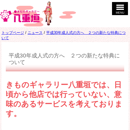
このページの本文へ
MENU
現
トップページ
/
ニュース
/
平成30年成人式の方へ ２つの新たな特典につ
在
いて
の
位
置：
平成30年成人式の方へ ２つの新たな特典に
ついて
きものギャラリー八重垣では、日
頃から他店では行っていない、意
味のあるサービスを考えておりま
す。