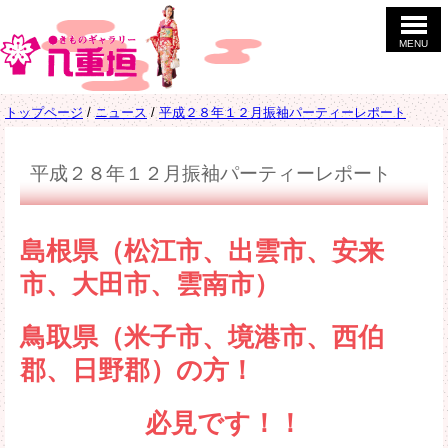
このページの本文へ
MENU
現
トップページ
/
ニュース
/
平成２８年１２月振袖パーティーレポート
在
の
位
平成２８年１２月振袖パーティーレポート
置：
島根県（松江市、出雲市、安来
市、大田市、雲南市）
鳥取県（米子市、境港市、西伯
郡、日野郡）
の方！
必見です！！