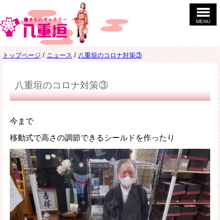
このページの本文へ
MENU
現
トップページ
/
ニュース
/
八重垣のコロナ対策③
在
の
位
八重垣のコロナ対策③
置：
今まで
移動式で高さの調節できるシールドを作ったり