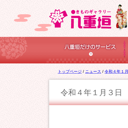
このページの本文へ
現
トップページ
/
ニュース
/
令和４年１
在
の
令和４年１月３日
位
置：