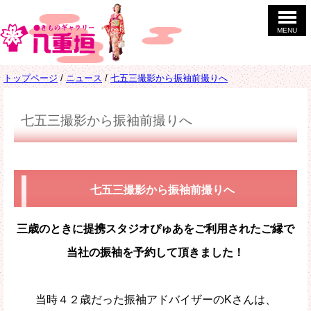
このページの本文へ
MENU
現
トップページ
/
ニュース
/
七五三撮影から振袖前撮りへ
在
の
位
七五三撮影から振袖前撮りへ
置：
七五三撮影から振袖前撮りへ
三歳のときに提携スタジオぴゅあをご利用されたご縁で
当社の振袖を予約して頂きました！
当時４２歳だった振袖アドバイザーのKさんは、