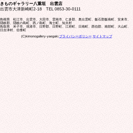
きものギャラリー八重垣 出雲店
出雲市大津新崎町2-18 TEL 0853-30-0111
島根県 松江市、出雲市、大田市、雲南市、仁多郡、奥出雲町、飯石郡飯南町、安来市、
隠岐郡、隠岐の島町、西ノ島町、海士町、知夫村
鳥取県 米子市、境港市、日野郡、日野町、江府町、日南町、西伯郡、南部町、大山町、
日吉津村、伯耆町
(C)kimonogallery-yaegaki.
プライバシーポリシー
サイトマップ