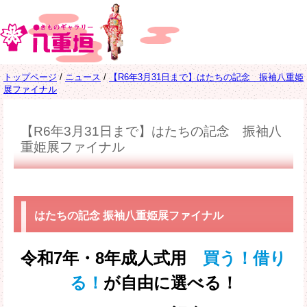
このページの本文へ
現
トップページ
/
ニュース
/
【R6年3月31日まで】はたちの記念 振袖八重姫
在
展ファイナル
の
位
置：
【R6年3月31日まで】はたちの記念 振袖八
重姫展ファイナル
はたちの記念 振袖八重姫展ファイナル
令和7年・8年成人式用
買う！借り
る！
が自由に選べる！