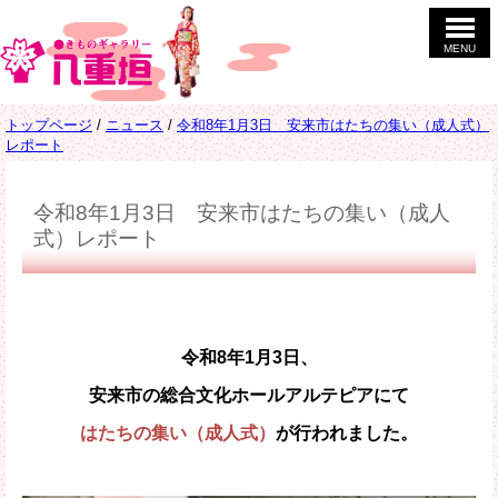
このページの本文へ
MENU
現
トップページ
/
ニュース
/
令和8年1月3日 安来市はたちの集い（成人式）
在
レポート
の
位
置：
令和8年1月3日 安来市はたちの集い（成人
式）レポート
令和8年1月3日、
安来市の総合文化ホールアルテピアにて
はたちの集い（成人式）
が行われました。