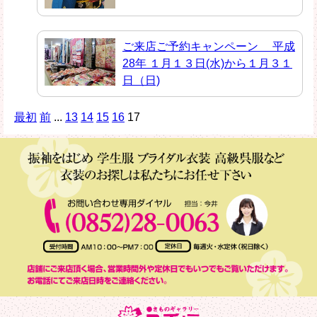
ご来店ご予約キャンペーン 平成
28年 １月１３日(水)から１月３１
日（日)
最初
前
...
13
14
15
16
17