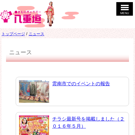
このページの本文へ
MENU
現
トップページ
/
ニュース
在
の
位
ニュース
置：
雲南市でのイベントの報告
チラシ最新号を掲載しました（２
０１６年５月）