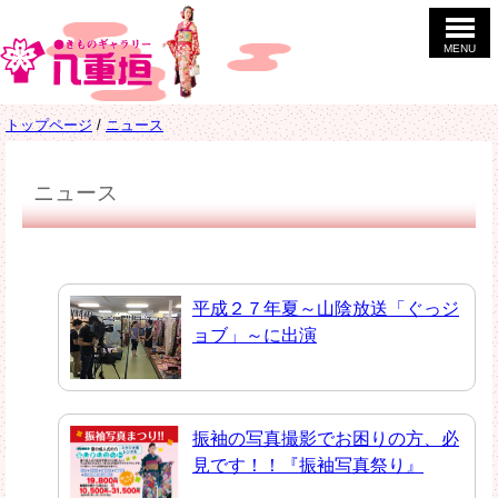
このページの本文へ
MENU
現
トップページ
/
ニュース
在
の
位
ニュース
置：
平成２７年夏～山陰放送「ぐっジ
ョブ」～に出演
振袖の写真撮影でお困りの方、必
見です！！『振袖写真祭り』