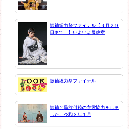
振袖総力祭ファイナル【９月２９
日まで！】いよいよ最終章
振袖総力祭ファイナル
振袖と黒紋付袴の衣裳協力をしま
した。令和３年１月