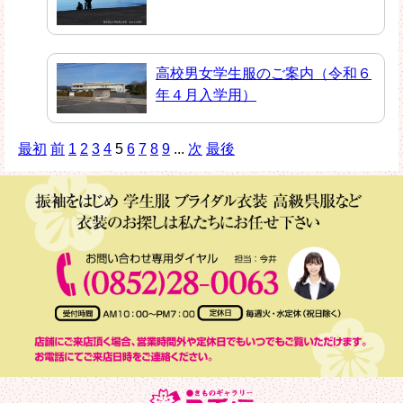
高校男女学生服のご案内（令和６
年４月入学用）
最初
前
1
2
3
4
5
6
7
8
9
...
次
最後