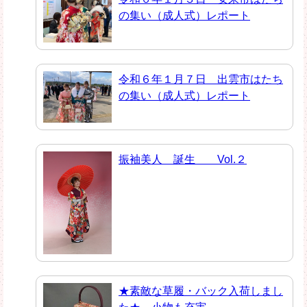
の集い（成人式）レポート
令和６年１月７日 出雲市はたち
の集い（成人式）レポート
振袖美人 誕生 Vol.２
★素敵な草履・バック入荷しまし