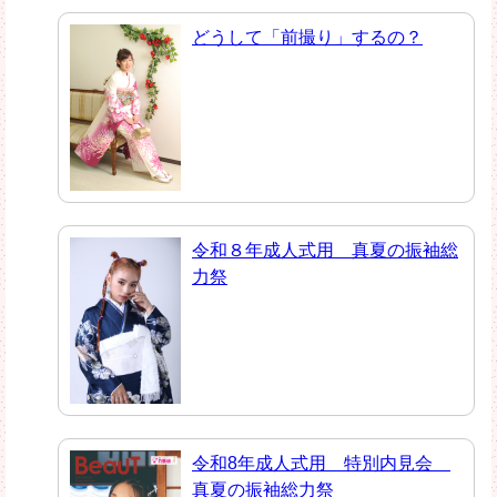
どうして「前撮り」するの？
令和８年成人式用 真夏の振袖総
力祭
令和8年成人式用 特別内見会
真夏の振袖総力祭