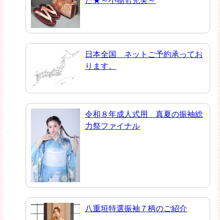
た★～小物も充実～
日本全国 ネットご予約承ってお
ります。
令和８年成人式用 真夏の振袖総
力祭ファイナル
八重垣特選振袖７柄のご紹介