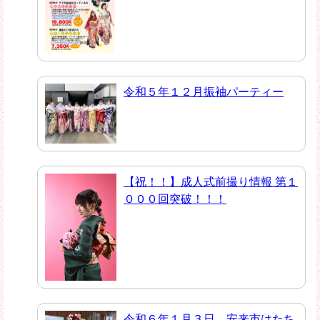
令和５年１２月振袖パーティー
【祝！！】成人式前撮り情報 第１
０００回突破！！！
令和６年１月３日 安来市はたち