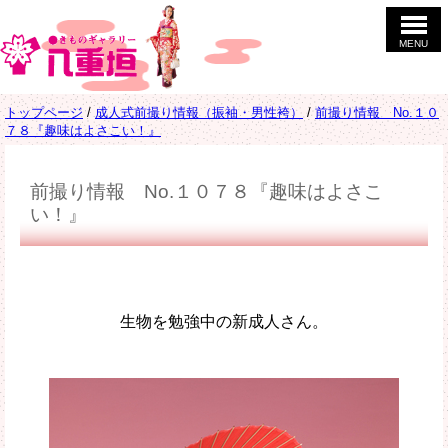
このページの本文へ
MENU
現
トップページ
/
成人式前撮り情報（振袖・男性袴）
/
前撮り情報 No.１０
在
７８『趣味はよさこい！』
の
位
置：
前撮り情報 No.１０７８『趣味はよさこ
い！』
生物を勉強中の新成人さん。