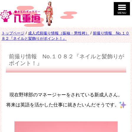
このページの本文へ
MENU
現
トップページ
/
成人式前撮り情報（振袖・男性袴）
/
前撮り情報 No.１０
在
８２『ネイルと髪飾りがポイント！』
の
位
置：
前撮り情報 No.１０８２『ネイルと髪飾りが
ポイント！』
現在野球部のマネージャーをされている新成人さん。
将来は英語を活かした仕事に就きたいんだそうです。