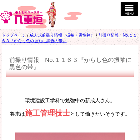
このページの本文へ
MENU
現
トップページ
/
成人式前撮り情報（振袖・男性袴）
/
前撮り情報 No.１１
在
６３『からし色の振袖に黒色の帯』
の
位
置：
前撮り情報 No.１１６３『からし色の振袖に
黒色の帯』
環境建設工学科で勉強中の新成人さん。
施工管理技士
将来は
として働きたいそうです。