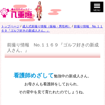
このページの本文へ
MENU
現
トップページ
/
成人式前撮り情報（振袖・男性袴）
/
前撮り情報 No.１１
在
６９『ゴルフ好きの新成人さん。』
の
位
置：
前撮り情報 No.１１６９『ゴルフ好きの新成
人さん。』
看護師めざして
勉強中の新成人さん。
お母さんも看護師をしておられ、
その背中を見て育たれたのでしょうね。