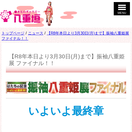
このページの本文へ
MENU
現
トップページ
/
ニュース
/
【R8年本日より3月30日(月)まで】振袖八重姫展
在
ファイナル！！
の
位
置：
【R8年本日より3月30日(月)まで】振袖八重姫
展 ファイナル！！
いよいよ最終章